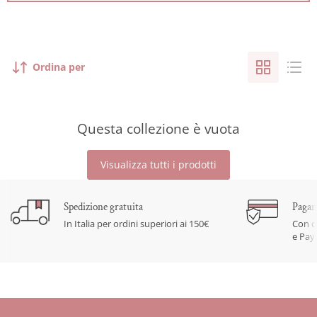
Ordina per
Questa collezione è vuota
Visualizza tutti i prodotti
Spedizione gratuita
Pagam
In Italia per ordini superiori ai 150€
Con c
e Pay