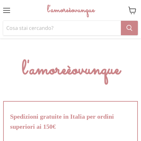
l'amoreèovunque
Menu
Visual
il
carrel
l'amoreèovunque
Spedizioni gratuite in Italia per ordini
superiori ai 150€