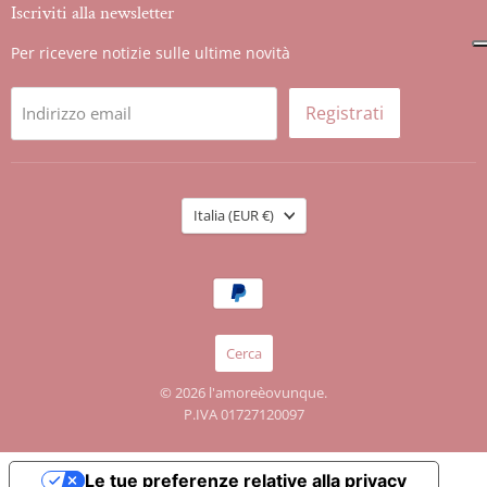
Iscriviti alla newsletter
Per ricevere notizie sulle ultime novità
Registrati
Indirizzo email
Nazione
Italia
(EUR €)
Cerca
© 2026 l'amoreèovunque.
P.IVA 01727120097
Le tue preferenze relative alla privacy