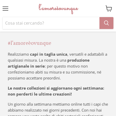
l'amoreèovunque
Menu
Visual
il
carrel
#l'amoreèovunque
Realizziamo
capi in taglia unica
, versatili e adattabili a
qualsiasi misura. La nostra è una
produzione
artigianale in serie
: per questo motivo non
confezioniamo abiti su misura e su commissione, né
possiamo accettare preordini.
Le nostre collezioni si aggiornano ogni settimana:
non perderti le ultime creazioni!
Un giorno alla settimana mettiamo online tutti i capi che
abbiamo realizzato nei giorni precedenti. Con noi hai
sempre una vasta scelta di abiti sartoriali confezionati