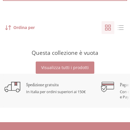
Ordina per
Questa collezione è vuota
Visualizza tutti i prodotti
Spedizione gratuita
Pagam
In Italia per ordini superiori ai 150€
Con c
e Pay