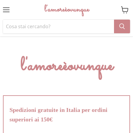
l'amoreèovunque
Menu
Visual
il
carrel
l'amoreèovunque
Spedizioni gratuite in Italia per ordini
superiori ai 150€