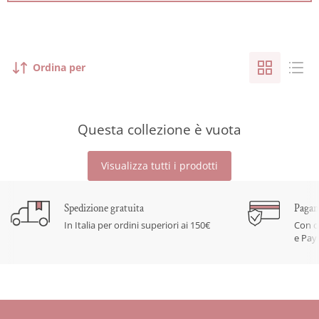
Ordina per
Questa collezione è vuota
Visualizza tutti i prodotti
Spedizione gratuita
Pagam
In Italia per ordini superiori ai 150€
Con c
e Pay