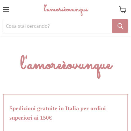
l'amoreèovunque
Menu
Visual
il
carrel
l'amoreèovunque
Spedizioni gratuite in Italia per ordini
superiori ai 150€