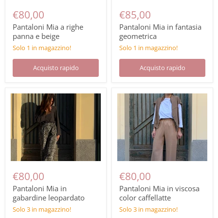
€80,00
€85,00
Pantaloni Mia a righe
Pantaloni Mia in fantasia
panna e beige
geometrica
Solo 1 in magazzino!
Solo 1 in magazzino!
Acquisto rapido
Acquisto rapido
€80,00
€80,00
Pantaloni Mia in
Pantaloni Mia in viscosa
gabardine leopardato
color caffellatte
Solo 3 in magazzino!
Solo 3 in magazzino!