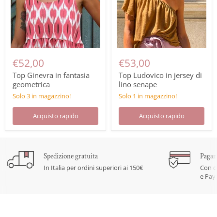
€52,00
€53,00
Top Ginevra in fantasia
Top Ludovico in jersey di
geometrica
lino senape
Solo 3 in magazzino!
Solo 1 in magazzino!
Acquisto rapido
Acquisto rapido
Spedizione gratuita
Pagam
In Italia per ordini superiori ai 150€
Con c
e Pay