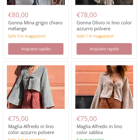
€80,00
€78,00
Gonna Mina grigio chiaro
Gonna Olivio in lino color
mélange
azzurro polvere
Solo 5 in magazzino!
Solo 1 in magazzino!
Acquisto rapido
Acquisto rapido
€75,00
€75,00
Maglia Alfredo in lino
Maglia Alfredo in lino
color azzurro polvere
color sabbia
Solo 2 in magazzino!
6 in magazzino