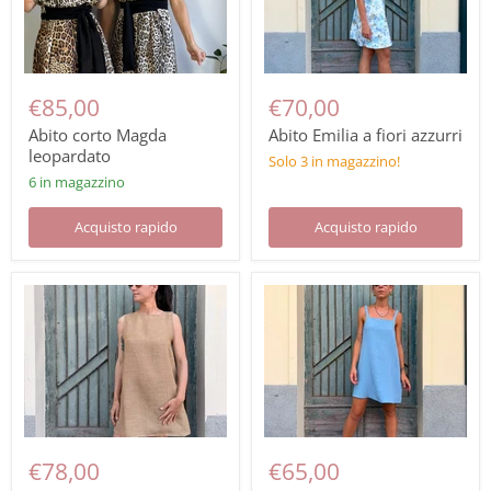
€85,00
€70,00
Abito corto Magda
Abito Emilia a fiori azzurri
leopardato
Solo 3 in magazzino!
6 in magazzino
Acquisto rapido
Acquisto rapido
€78,00
€65,00