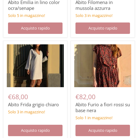
Abito Emilia in lino color
Abito Filomena in
ocra/senape
mussola azzurra
Solo 5 in magazzino!
Solo 3 in magazzino!
Acquisto rapido
Acquisto rapido
€68,00
€82,00
Abito Frida grigio chiaro
Abito Furio a fiori rossi su
base nera
Solo 3 in magazzino!
Solo 1 in magazzino!
Acquisto rapido
Acquisto rapido