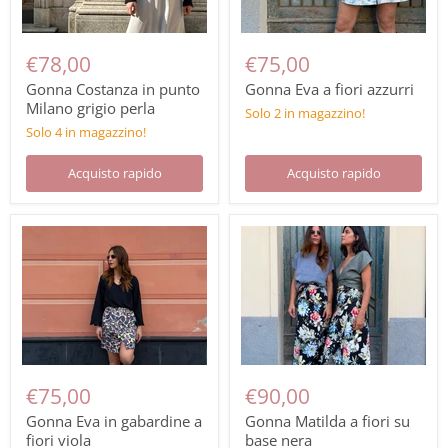
€78,00
€75,00
Gonna Costanza in punto
Gonna Eva a fiori azzurri
Milano grigio perla
Solo 2 in magazzino!
Solo 4 in magazzino!
Acquisto rapido
Acquisto rapido
€75,00
€90,00
Gonna Eva in gabardine a
Gonna Matilda a fiori su
fiori viola
base nera