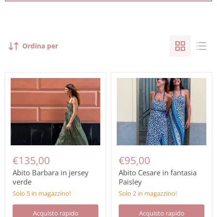
Ordina per
€135,00
€95,00
Abito Barbara in jersey
Abito Cesare in fantasia
verde
Paisley
Solo 5 in magazzino!
Solo 2 in magazzino!
Acquisto rapido
Acquisto rapido