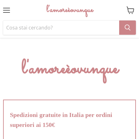
l'amoreèovunque
Menu
Visual
il
carrel
l'amoreèovunque
Spedizioni gratuite in Italia per ordini
superiori ai 150€