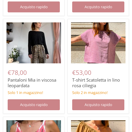
Acquisto rapido
Acquisto rapido
€78,00
€53,00
Pantaloni Mia in viscosa
T-shirt Scatoletta in lino
leopardata
rosa ciliegia
Solo 1 in magazzino!
Solo 2 in magazzino!
Acquisto rapido
Acquisto rapido