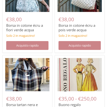
€38,00
€38,00
Borsa in cotone écru a
Borsa in cotone écru a
fiori verde acqua
pois verde acqua
Solo 2 in magazzino!
Solo 2 in magazzino!
Acquisto rapido
Acquisto rapido
€38,00
€35,00
-
€250,00
Borsa tartan nera e
Buono regalo