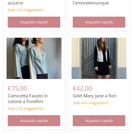
azzurra
l'amoreèovunque
Solo 2 in magazzino!
Acquisto rapido
Acquisto rapido
€75,00
€42,00
Camicetta Fausto in
Gilet Mary Jane a fiori
cotone a fiorellini
Solo 4 in magazzino!
Solo 2 in magazzino!
Acquisto rapido
Acquisto rapido