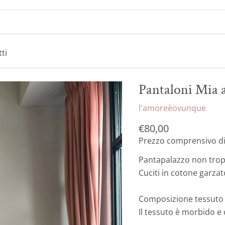
ti
Pantaloni Mia a
l'amoreèovunque
Prezzo attuale
€80,00
Prezzo comprensivo di
Pantapalazzo non tropp
Cuciti in cotone garzat
Composizione tessuto 
Il tessuto è morbido e 