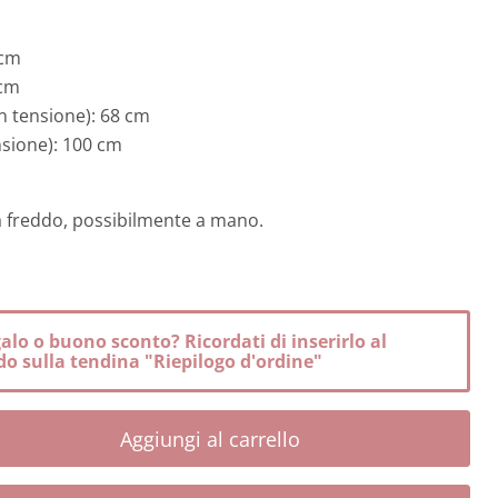
 cm
 cm
in tensione): 68 cm
ensione): 100 cm
o a freddo, possibilmente a mano.
lo o buono sconto? Ricordati di inserirlo al
o sulla tendina "Riepilogo d'ordine"
Aggiungi al carrello