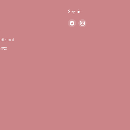
Seguici
Trovaci
Trovaci
su
su
y
Facebook
Instagram
dizioni
ento