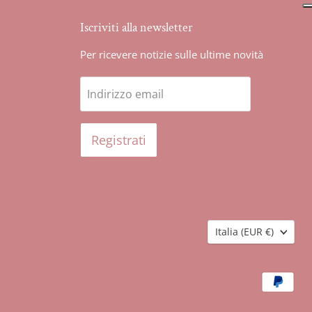
Iscriviti alla newsletter
Per ricevere notizie sulle ultime novità
Indirizzo email
Registrati
Nazione
Italia
(EUR €)