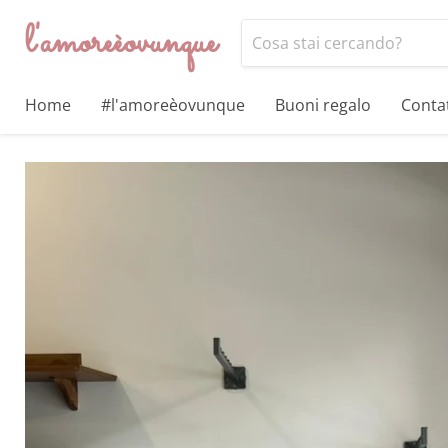
l'amoreèovunque
Home
#l'amoreèovunque
Buoni regalo
Contat