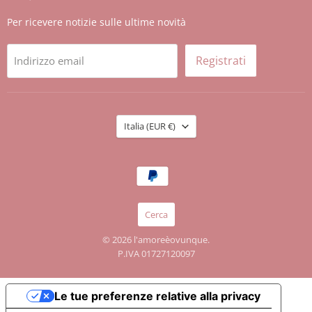
Per ricevere notizie sulle ultime novità
Registrati
Indirizzo email
Nazione
Italia
(EUR €)
Cerca
© 2026 l'amoreèovunque.
P.IVA 01727120097
Le tue preferenze relative alla privacy